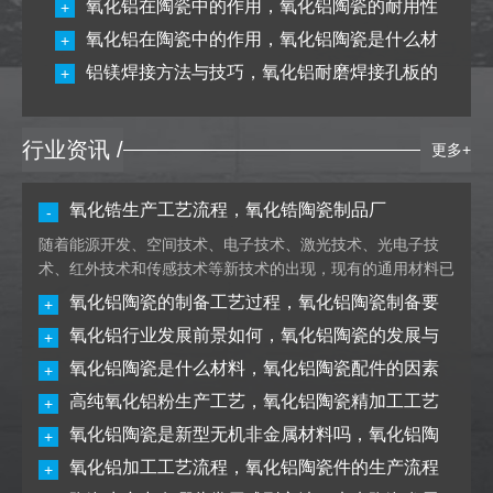
氧化铝在陶瓷中的作用，氧化铝陶瓷的耐用性
+
体现在哪些方面上
氧化铝在陶瓷中的作用，氧化铝陶瓷是什么材
+
料
铝镁焊接方法与技巧，氧化铝耐磨焊接孔板的
+
应用领域有哪些
行业资讯 /
更多+
氧化锆生产工艺流程，氧化锆陶瓷制品厂
-
随着能源开发、空间技术、电子技术、激光技术、光电子技
术、红外技术和传感技术等新技术的出现，现有的通用材料已
经不能满足要求。高性能材料和功能材料的开发和有效利用备
氧化铝陶瓷的制备工艺过程，氧化铝陶瓷制备要
+
受关注。氧化锆陶瓷因其耐高温、耐腐蚀、耐磨、热变形小等
氧化铝行业发展前景如何，氧化铝陶瓷的发展与
点有哪些呢
+
优良特性而被广泛应用。然而，市场上的氧化锆陶瓷产品是好
坏参半。许多无法根据客户需求定……
氧化锆生产工艺流程，
氧化铝陶瓷是什么材料，氧化铝陶瓷配件的因素
应用现状
+
氧化锆陶瓷制品厂
高纯氧化铝粉生产工艺，氧化铝陶瓷精加工工艺
概述是什么
+
氧化铝陶瓷是新型无机非金属材料吗，氧化铝陶
应该如何更好进行
+
氧化铝加工工艺流程，氧化铝陶瓷件的生产流程
瓷结构件的发展趋势分析
+