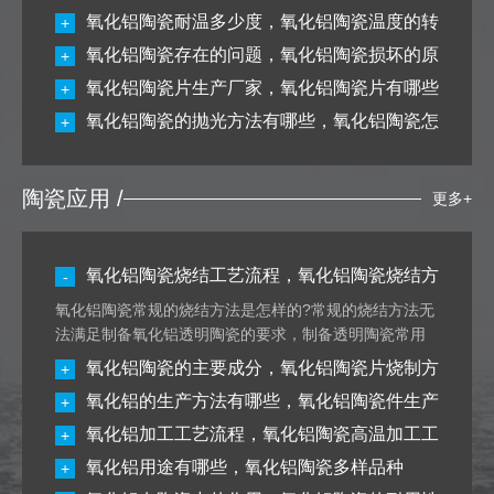
率随温度变化的原因是什么，原料成分加什么可以增加
的抛光方式是什么
氧化铝陶瓷耐温多少度，氧化铝陶瓷温度的转
+
导热率
变过程
氧化铝陶瓷存在的问题，氧化铝陶瓷损坏的原
+
因有哪些方面
氧化铝陶瓷片生产厂家，氧化铝陶瓷片有哪些
+
优缺点及鉴定方法呢
氧化铝陶瓷的抛光方法有哪些，氧化铝陶瓷怎
+
么抛光
陶瓷应用 /
更多+
氧化铝陶瓷烧结工艺流程，氧化铝陶瓷烧结方
-
法有哪些
氧化铝陶瓷常规的烧结方法是怎样的?常规的烧结方法无
法满足制备氧化铝透明陶瓷的要求，制备透明陶瓷常用
的烧结方法有：a气氛与真空烧结、b热等静压烧结、c放
氧化铝陶瓷的主要成分，氧化铝陶瓷片烧制方
+
电等离子体烧结等。 氧化铝陶瓷常规的烧结方法是怎样
式是什么
氧化铝的生产方法有哪些，氧化铝陶瓷件生产
+
的 1、气氛与真空烧结 通过常压烧结制备的氧化铝陶瓷
通常会有1~3%的残余气孔，而通过在真空或者气氛中烧
流程详解
氧化铝加工工艺流程，氧化铝陶瓷高温加工工
+
结可使……
氧化铝陶瓷烧结工艺流程，氧化铝陶瓷烧结
艺的方法可以应用的领域
氧化铝用途有哪些，氧化铝陶瓷多样品种
+
方法有哪些