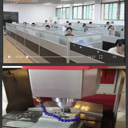
00:00
04:22
X1