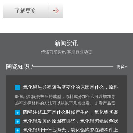
了解更多
新闻资讯
传递前沿资讯 掌握行业动态
陶瓷知识 /
更多+
氧化铝热导率随温度变化的原因是什么，原料
-
成分加什么可以增加导热率
95氧化铝陶瓷热压铸成型，原料成分加什么可以增加导
热率选择材料的方法可以从以下几点出发。 1.看产品需
达到什么性能—提高电导率 2.考虑产品的用途–如果你这
陶瓷注浆工艺是什么时候产生的，氧化铝陶瓷
+
个95氧化铝陶瓷还是用做电路基板,那么它的绝缘性或者
注浆的优点有哪些
氧化铝发黄的原因有哪些，氧化铝陶瓷颜色状
+
其他电气性能就不能因为添加这个物质而有所降低 3.看
制备工艺–你所添加的物质烧结环境要符……
氧化铝热导
态
氧化铝用于什么抛光，氧化铝陶瓷在结构件上
+