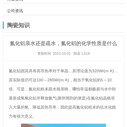
公司资讯
陶瓷知识
氮化铝亲水还是疏水，氮化铝的化学性质是什么
更新时间 2023-10-01
阅读
1,618
氮化铝因其具有高导热率对于单晶，其理论值为320W/(m·K)，
其实际值仍可达100～280W/(m·K)，相当于氧化铝的5～10
倍。可是，氮化铝粉末跟水很亲呐，哪怕常温都极易与水中羟
基形成氢氧化铝并释放氨气(厕所闻到的便是)在氮化铝晶格溶
入大量的氧，降低其热导率，因此提高氮化铝粉末的抗水化能
力有很大意义。