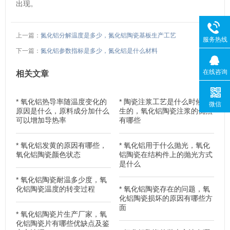
出现。
上一篇：
氮化铝分解温度是多少，氮化铝陶瓷基板生产工艺
服务热线
下一篇：
氮化铝参数指标是多少，氮化铝是什么材料
在线咨询
相关文章
*
氧化铝热导率随温度变化的
*
陶瓷注浆工艺是什么时候产
微信
原因是什么，原料成分加什么
生的，氧化铝陶瓷注浆的优点
可以增加导热率
有哪些
*
氧化铝发黄的原因有哪些，
*
氧化铝用于什么抛光，氧化
氧化铝陶瓷颜色状态
铝陶瓷在结构件上的抛光方式
是什么
*
氧化铝陶瓷耐温多少度，氧
化铝陶瓷温度的转变过程
*
氧化铝陶瓷存在的问题，氧
化铝陶瓷损坏的原因有哪些方
面
*
氧化铝陶瓷片生产厂家，氧
化铝陶瓷片有哪些优缺点及鉴