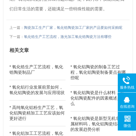
们日常生活的需要，还能满足一些特殊性能的需要。
上一篇：
陶瓷加工生产厂家，氧化锆陶瓷加工厂家的产品要如何采购呢
下一篇：
氧化锆生产工艺流程，激光加工氧化锆陶瓷方法有哪些
相关文章
*
氧化锆生产工艺流程，氧化
*
氧化铝陶瓷的制备工艺过
锆陶瓷制品厂
程，氧化铝陶瓷制备要点有哪
些呢
*
氧化铝行业发展前景如何，
服务热线
氧化铝陶瓷的发展与应用现状
*
氧化铝陶瓷是什么材料，氧
化铝陶瓷配件的因素概述是什
么
在线咨询
*
高纯氧化铝粉生产工艺，氧
化铝陶瓷精加工工艺应该如何
更好进行
*
氧化铝陶瓷是新型无机非金
属材料吗，氧化铝陶瓷结构件
微信
的发展趋势分析
*
氧化铝加工工艺流程，氧化